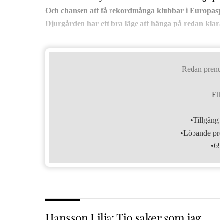
Och chansen att få rekordmånga klubbar i Europaspel
Djurgården har ett bra läge att hänga på redan kla
Redan pren
El
•Tillgång 
•Löpande pre
•6
Hansson Lilja: Tio saker som jag