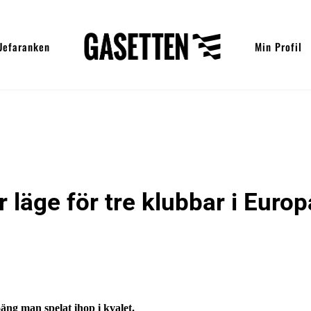
Uefaranken
Min Profil
 läge för tre klubbar i Europ
äng man spelat ihop i kvalet.