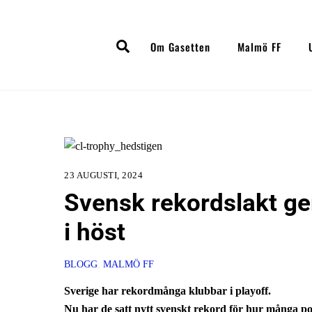
Skip
to
Search
content
Om Gasetten
Malmö FF
23 AUGUSTI, 2024
Svensk rekordslakt ger
i höst
BLOGG
,
MALMÖ FF
Sverige har rekordmånga klubbar i playoff.
Nu har de satt nytt svenskt rekord för hur många po