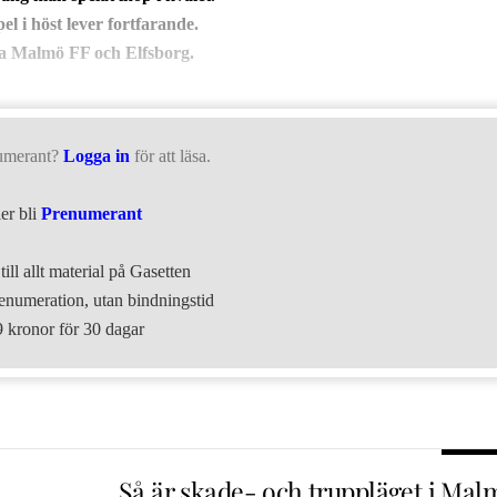
 i höst lever fortfarande.
ra Malmö FF och Elfsborg.
umerant?
Logga in
för att läsa.
ler bli
Prenumerant
till allt material på Gasetten
numeration, utan bindningstid
9 kronor för 30 dagar
Så är skade- och truppläget i Mal