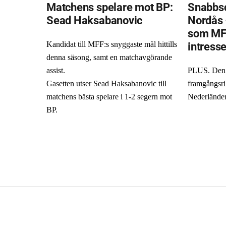
Matchens spelare mot BP:
Snabbsc
Sead Haksabanovic
Nordås 
som MF
intress
Kandidat till MFF:s snyggaste mål hittills
denna säsong, samt en matchavgörande
assist.
PLUS. Den 
Gasetten utser Sead Haksabanovic till
framgångsri
matchens bästa spelare i 1-2 segern mot
Nederlände
BP.