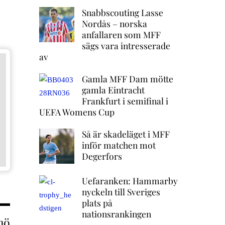
Snabbscouting Lasse
Nordås – norska
anfallaren som MFF
sägs vara intresserade
av
Gamla MFF Dam mötte
gamla Eintracht
Frankfurt i semifinal i
UEFA Womens Cup
Så är skadeläget i MFF
inför matchen mot
Degerfors
Uefaranken: Hammarby
nyckeln till Sveriges
plats på
nationsrankingen
mö