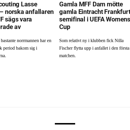
outing Lasse
Gamla MFF Dam mötte
– norska anfallaren
gamla Eintracht Frankfurt
F sägs vara
semifinal i UEFA Women
erade av
Cup
bastante norrmannen har en
Som relativt ny i klubben fick Nilla
k period bakom sig i
Fischer flytta upp i anfallet i den första
rna.
matchen.