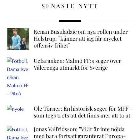
SENASTE NYTT
Kenan Busuladzic om nya rollen under
Helstrup: ”känner att jag får mycket
offensiv frihet”
Uefaranken: Malmö FF:s seger över
Vålerenga utmärkt för Sverige
Ole Törner: En historisk seger för MFF –
som togs trots att det finns mer att ta ut
Jonas Valfridsson: ”Vi är är inte nöjda
med bara fortsatt garanterat Europa-