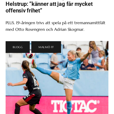
Helstrup: ”känner att jag får mycket
offensiv frihet”
PLUS. 19-åringen trivs att spela på ett tremannamittfält
med Otto Rosengren och Adrian Skogmar.
BLOGG
,
MALMÖ FF