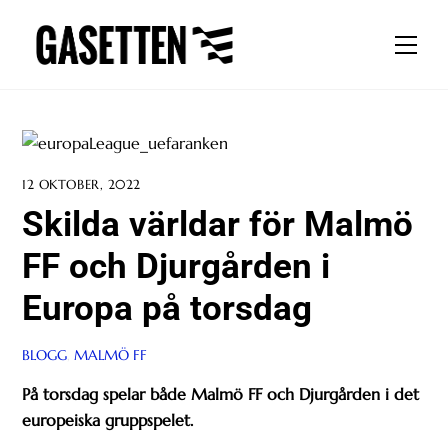
Skip
to
Men
content
12 OKTOBER, 2022
Skilda världar för Malmö
FF och Djurgården i
Europa på torsdag
BLOGG
,
MALMÖ FF
På torsdag spelar både Malmö FF och Djurgården i det
europeiska gruppspelet.