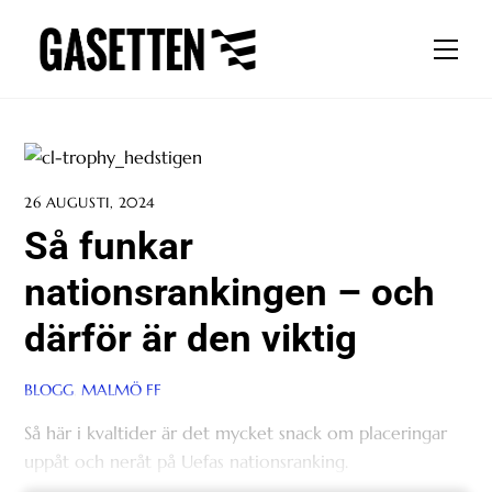
Skip
to
Men
content
26 AUGUSTI, 2024
Så funkar
nationsrankingen – och
därför är den viktig
BLOGG
,
MALMÖ FF
Så här i kvaltider är det mycket snack om placeringar
uppåt och neråt på Uefas nationsranking.