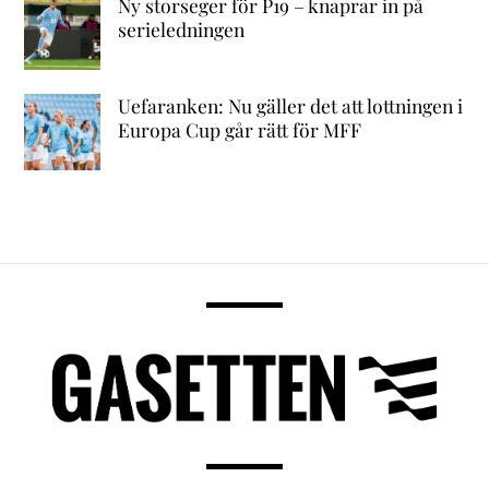
Ny storseger för P19 – knaprar in på
serieledningen
Uefaranken: Nu gäller det att lottningen i
Europa Cup går rätt för MFF