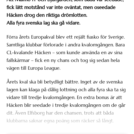
fick lätt motstånd var inte oväntat, men oseedade
Häcken drog den riktiga drömlotten.
Alla fyra svenska lag ska gå vidare.
Förra årets Europakval blev ett rejält fiasko för Sverige.
Samtliga klubbar förlorade i andra kvalomgången. Bara
CL-kvalande Häcken – som kunde använda en av sina
fallskärmar – fick en ny chans och tog sig sedan hela
vägen till Europa League.
Årets kval ska bli betydligt bättre. Inget av de svenska
lagen kan klaga på dålig lottning och alla fyra ska ta sig
vidare till tredje kvalomgången. En extra bonus är att
Häcken blir seedade i tredje kvalomgången om de går
dit. Även Elfsborg har den chansen, trots att båda
klubbarna saknar egna poäng som räcker så långt.