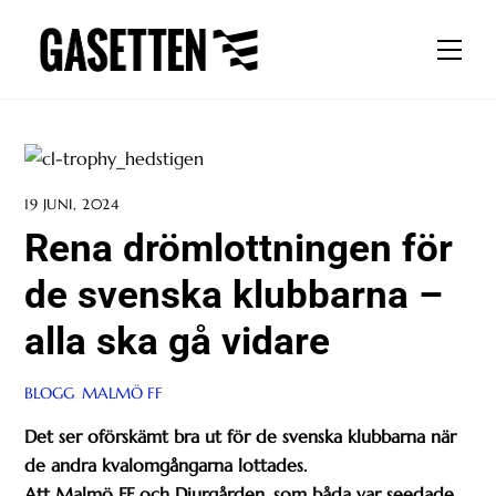
Skip
to
Men
content
19 JUNI, 2024
Rena drömlottningen för
de svenska klubbarna –
alla ska gå vidare
BLOGG
,
MALMÖ FF
Det ser oförskämt bra ut för de svenska klubbarna när
de andra kvalomgångarna lottades.
Att Malmö FF och Djurgården, som båda var seedade,