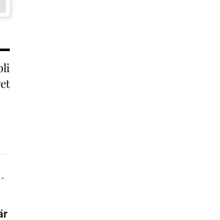
bli
get
är