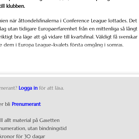
ill klubben.
nien när åttondelsfinalerna i Conference League lottades. Det
n lag utan tidigare Europaerfarenhet från en mittenliga så långt 
tigt bra läge att gå vidare till kvartsfinal. Väldigt få svenskar
de dem i Europa League-kvalets första omgång i somras.
merant?
Logga in
för att läsa.
er bli
Prenumerant
ill allt material på Gasetten
umeration, utan bindningstid
kronor för 30 dagar