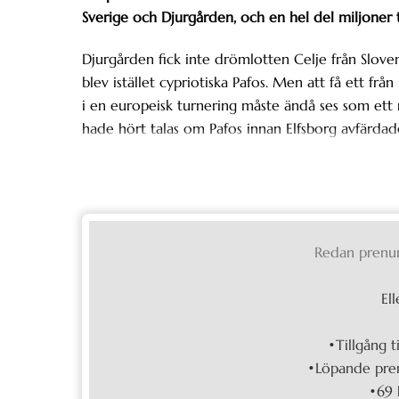
Sverige och Djurgården, och en hel del miljoner t
Djurgården fick inte drömlotten Celje från Slove
blev istället cypriotiska Pafos. Men att få ett frå
i en europeisk turnering måste ändå ses som ett rik
hade hört talas om Pafos innan Elfsborg avfärda
Redan prenu
Ell
•Tillgång t
•Löpande pren
•69 