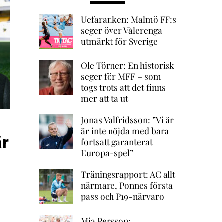
Uefaranken: Malmö FF:s
seger över Vålerenga
utmärkt för Sverige
Ole Törner: En historisk
seger för MFF – som
togs trots att det finns
mer att ta ut
Jonas Valfridsson: ”Vi är
är inte nöjda med bara
är
fortsatt garanterat
Europa-spel”
Träningsrapport: AC allt
närmare, Ponnes första
pass och P19-närvaro
Mia Persson: