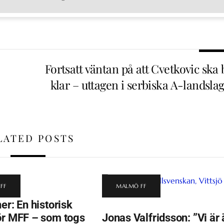
Fortsatt väntan på att Cvetkovic ska 
klar – uttagen i serbiska A-landsla
LATED POSTS
FF
MALMÖ FF
er: En historisk
ör MFF – som togs
Jonas Valfridsson: ”Vi är 