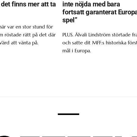
t det finns mer att ta
inte nöjda med bara
fortsatt garanterat Europ
spel”
här var en stor stund för
om röstade rätt på det där
PLUS. Älvali Lindström störtade f
Värd att vänta på.
och satte dit MFF:s historiska förs
mål i Europa.