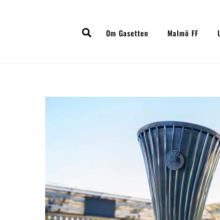
Skip
to
Search
content
Om Gasetten
Malmö FF