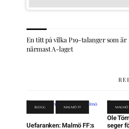
En titt på vilka P19-talanger som är
närmast A-laget
RE
BLOGG
,
MALMÖ FF
MALMÖ 
Ole Törn
Uefaranken: Malmö FF:s
seger f