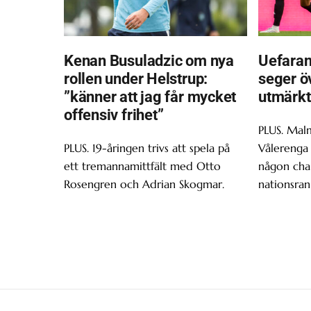
Kenan Busuladzic om nya
Uefaran
rollen under Helstrup:
seger ö
”känner att jag får mycket
utmärkt
offensiv frihet”
PLUS. Malm
PLUS. 19-åringen trivs att spela på
Vålerenga 
ett tremannamittfält med Otto
någon chan
Rosengren och Adrian Skogmar.
nationsran