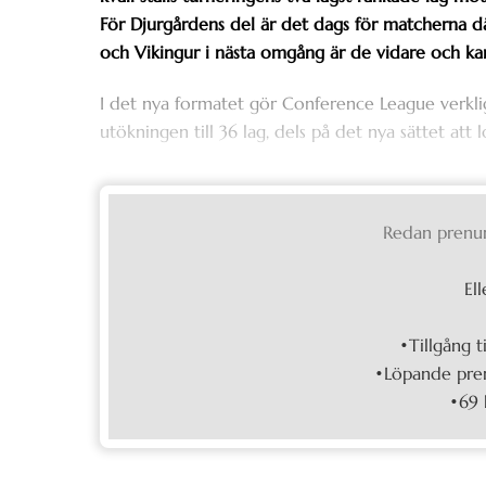
För Djurgårdens del är det dags för matcherna dä
och Vikingur i nästa omgång är de vidare och kan
I det nya formatet gör Conference League verklig
utökningen till 36 lag, dels på det nya sättet att l
Redan prenu
Ell
•Tillgång t
•Löpande pren
•69 