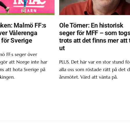
ken: Malmö FF:s
Ole Törner: En historisk
ver Vålerenga
seger för MFF – som tog
 för Sverige
trots att det finns mer att 
ut
ö FF:s seger över
gör att Norge inte har
PLUS. Det här var en stor stund fö
s att hota Sverige på
alla oss som röstade rätt på det d
kingen.
årsmötet. Värd att vänta på.