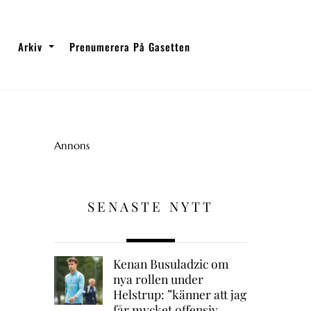
Arkiv
Prenumerera På Gasetten
Annons
SENASTE NYTT
Kenan Busuladzic om
nya rollen under
Helstrup: ”känner att jag
får mycket offensiv