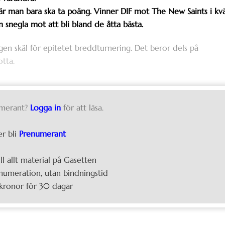
r man bara ska ta poäng. Vinner DIF mot The New Saints i kvä
 snegla mot att bli bland de åtta bästa.
en skäl för epitetet breddturnering. Det beror dels på
otta.
merant?
Logga in
för att läsa.
er bli
Prenumerant
ill allt material på Gasetten
umeration, utan bindningstid
kronor för 30 dagar