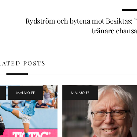
Rydström och bytena mot Besiktas: ”
tränare chansa
LATED POSTS
,
MALMÖ FF
MALMÖ FF