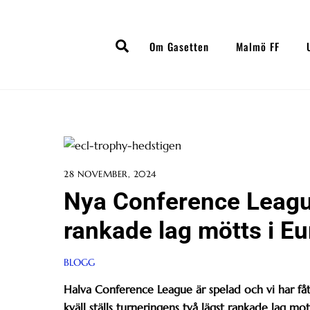
Skip
to
Search
content
Om Gasetten
Malmö FF
28 NOVEMBER, 2024
Nya Conference League:
rankade lag mötts i E
BLOGG
Halva Conference League är spelad och vi har fåt
kväll ställs turneringens två lägst rankade lag mo