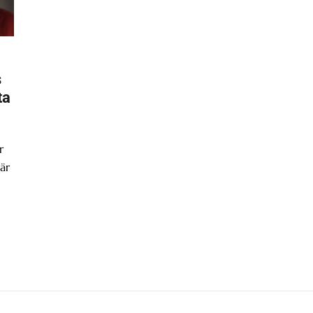
s
ta
r
är