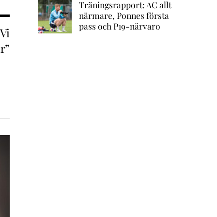
Träningsrapport: AC allt
närmare, Ponnes första
pass och P19-närvaro
Vi
r”