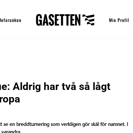
Uefaranken
Min Profil
 Aldrig har två så lågt
uropa
t se en breddturnering som verkligen gör skäl för namnet. I
t varandra.