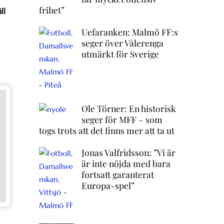
frihet”
ll
Uefaranken: Malmö FF:s
seger över Vålerenga
utmärkt för Sverige
Ole Törner: En historisk
seger för MFF – som
togs trots att det finns mer att ta ut
Jonas Valfridsson: ”Vi är
är inte nöjda med bara
fortsatt garanterat
Europa-spel”