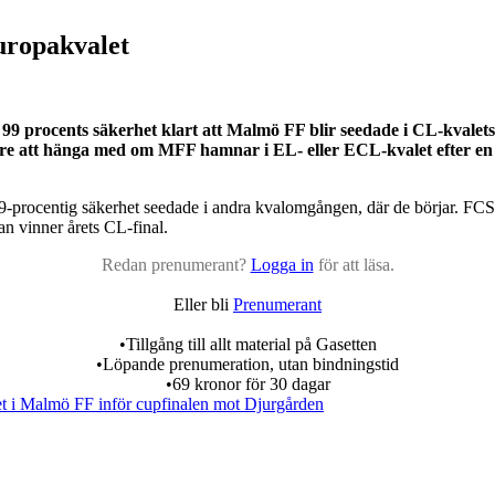
Europakvalet
9 procents säkerhet klart att Malmö FF blir seedade i CL-kvalet
ttare att hänga med om MFF hamnar i EL- eller ECL-kvalet efter en
centig säkerhet seedade i andra kvalomgången, där de börjar. FCSB ha
n vinner årets CL-final.
Redan prenumerant?
Logga in
för att läsa.
Eller bli
Prenumerant
•Tillgång till allt material på Gasetten
•Löpande prenumeration, utan bindningstid
•69 kronor för 30 dagar
t i Malmö FF inför cupfinalen mot Djurgården