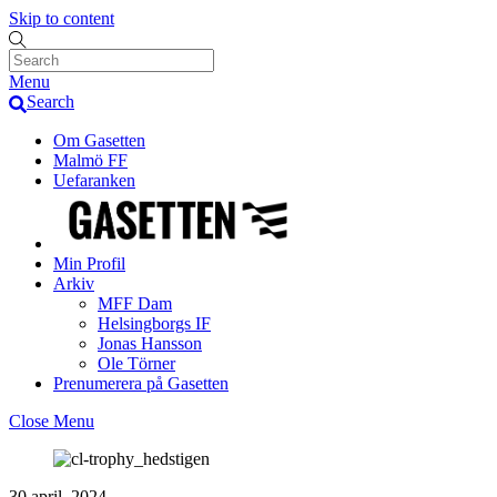
Skip to content
Menu
Search
Om Gasetten
Malmö FF
Uefaranken
Min Profil
Arkiv
MFF Dam
Helsingborgs IF
Jonas Hansson
Ole Törner
Prenumerera på Gasetten
Close Menu
30 april, 2024