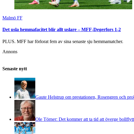
Malmö FF
Det usla hemmafacitet blir allt uslare – MFF-Degerfors 1-2
PLUS. MFF har förlorat fem av sina senaste sju hemmamatcher.
Annons
Senaste nytt
Gaute Helstrup om prestationen, Rosengren och p
Ole Törner: Det kommer att ta tid att överge bollflyt