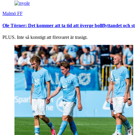
Malmö FF
Ole Törner: Det kommer att ta tid att överge bollflyttandet och s
PLUS. Inte så konstigt att försvaret är trasigt.