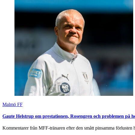
Malmö FF
Gaute Helstrup om prestationen, Rosengren och problemen på
Kommentarer från MFF-tränaren efter den smått pinsamma förlusten