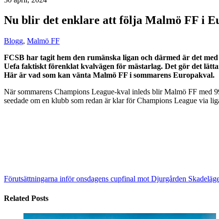
Nu blir det enklare att följa Malmö FF i 
Blogg
,
Malmö FF
FCSB har tagit hem den rumänska ligan och därmed är det med 9
Uefa faktiskt förenklat kvalvägen för mästarlag. Det gör det lä
Här är vad som kan vänta Malmö FF i sommarens Europakval.
När sommarens Champions League-kval inleds blir Malmö FF med 99-pro
seedade om en klubb som redan är klar för Champions League via liga
Förutsättningarna inför onsdagens cupfinal mot Djurgården
Skadeläge
Related Posts