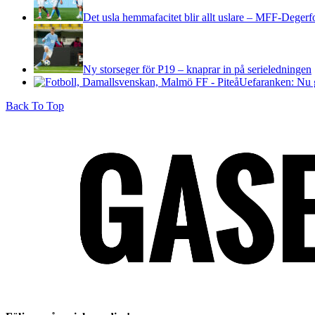
Det usla hemmafacitet blir allt uslare – MFF-Degerf
Ny storseger för P19 – knaprar in på serieledningen
Uefaranken: Nu g
Back To Top