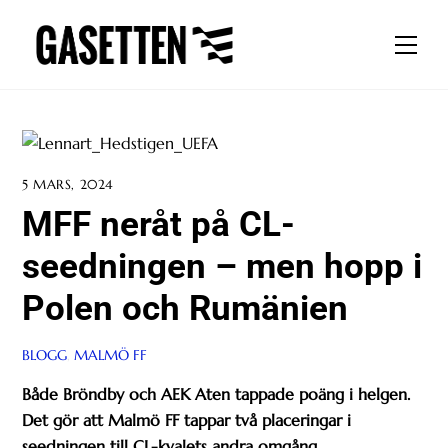
Skip
to
Men
content
5 MARS, 2024
MFF neråt på CL-
seedningen – men hopp i
Polen och Rumänien
BLOGG
,
MALMÖ FF
Både Bröndby och AEK Aten tappade poäng i helgen.
Det gör att Malmö FF tappar två placeringar i
seedningen till CL-kvalets andra omgång.