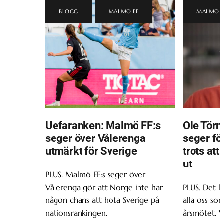
BLOGG
,
MALMÖ FF
MALMÖ 
Uefaranken: Malmö FF:s
Ole Törn
seger över Vålerenga
seger f
utmärkt för Sverige
trots at
ut
PLUS. Malmö FF:s seger över
Vålerenga gör att Norge inte har
PLUS. Det 
någon chans att hota Sverige på
alla oss s
nationsrankingen.
årsmötet. 