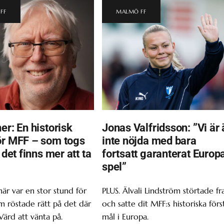
FF
MALMÖ FF
er: En historisk
Jonas Valfridsson: ”Vi är 
ör MFF – som togs
inte nöjda med bara
t det finns mer att ta
fortsatt garanterat Europ
spel”
här var en stor stund för
PLUS. Älvali Lindström störtade f
om röstade rätt på det där
och satte dit MFF:s historiska förs
Värd att vänta på.
mål i Europa.