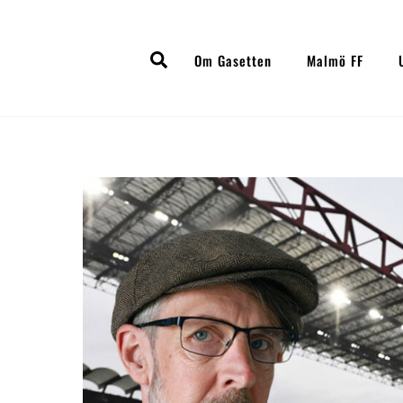
Skip
to
Search
content
Om Gasetten
Malmö FF