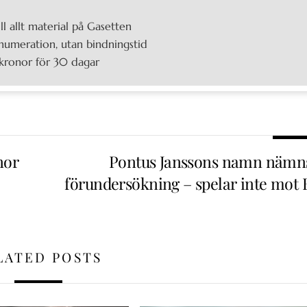
ill allt material på Gasetten
umeration, utan bindningstid
kronor för 30 dagar
nor
Pontus Janssons namn nämns
förundersökning – spelar inte mot 
LATED POSTS