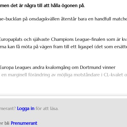
men det är några till att hålla ögonen på.
e-bucklan på onsdagskvällen återstår bara en handfull match
 Europaplats och självaste Champions League-finalen som är kv
na kan få möta på vägen fram till ett ligaspel (det som ersätt
ll Europa Leagues andra kvalomgång om Dortmund vinner
t en marginell förändring av möjliga motståndare i CL-kvalet
merant?
Logga in
för att läsa.
er bli
Prenumerant