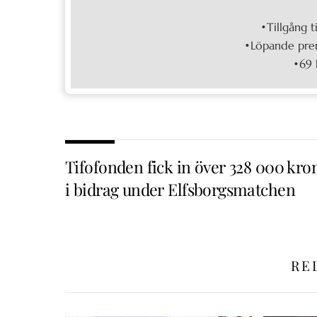
•Tillgång t
•Löpande pren
•69 
Tifofonden fick in över 328 000 kro
i bidrag under Elfsborgsmatchen
RE