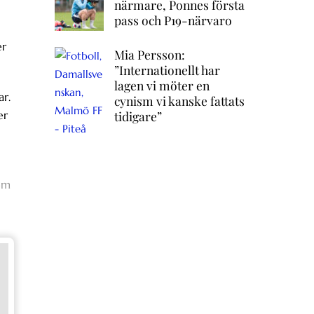
närmare, Ponnes första
pass och P19-närvaro
er
Mia Persson:
”Internationellt har
lagen vi möter en
ar.
cynism vi kanske fattats
tidigare”
er
 om