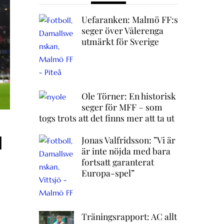
Uefaranken: Malmö FF:s
seger över Vålerenga
utmärkt för Sverige
Ole Törner: En historisk
seger för MFF – som
togs trots att det finns mer att ta ut
d
Jonas Valfridsson: ”Vi är
är inte nöjda med bara
fortsatt garanterat
Europa-spel”
Träningsrapport: AC allt