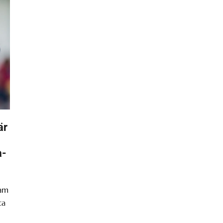
är
a-
ram
ta