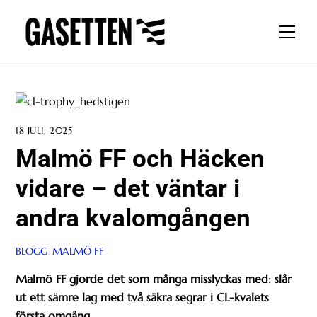
Skip
to
Men
content
18 JULI, 2025
Malmö FF och Häcken
vidare – det väntar i
andra kvalomgången
BLOGG
,
MALMÖ FF
Malmö FF gjorde det som många misslyckas med: slår
ut ett sämre lag med två säkra segrar i CL-kvalets
första omgång.