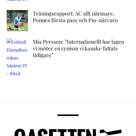
Träningsrapport: AC allt närmare,
Ponnes första pass och P19-närvaro
Mia Persson: ”Internationellt har lagen
vi möter en cynism vi kanske fattats
tidigare”