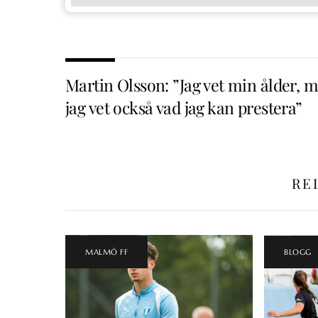
Martin Olsson: ”Jag vet min ålder, 
jag vet också vad jag kan prestera”
RE
MALMÖ FF
BLOGG