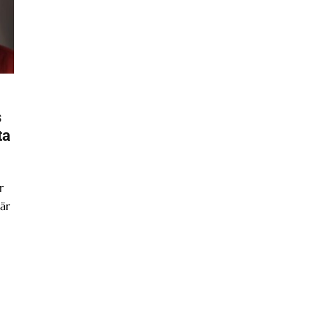
s
ta
r
är