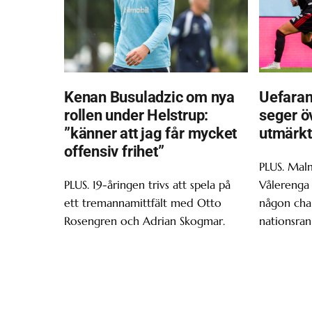
Kenan Busuladzic om nya
Uefaran
rollen under Helstrup:
seger ö
”känner att jag får mycket
utmärkt
offensiv frihet”
PLUS. Malm
PLUS. 19-åringen trivs att spela på
Vålerenga 
ett tremannamittfält med Otto
någon chan
Rosengren och Adrian Skogmar.
nationsran