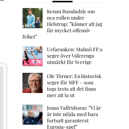
Kenan Busuladzic om
nya rollen under
Helstrup: ”känner att jag
får mycket offensiv
frihet”
Uefaranken: Malmö FF:s
seger över Vålerenga
utmärkt för Sverige
Ole Törner: En historisk
seger för MFF – som
togs trots att det finns
mer att ta ut
Jonas Valfridsson: ”Vi är
är inte nöjda med bara
fortsatt garanterat
Europa-spel”