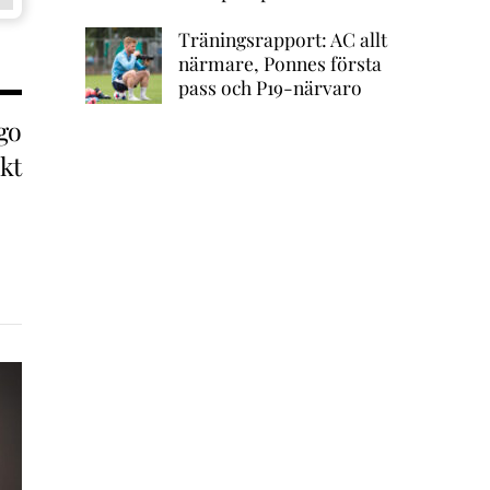
Träningsrapport: AC allt
närmare, Ponnes första
pass och P19-närvaro
ggo
kt