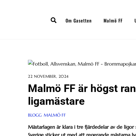
Skip
to
Search
content
Om Gasetten
Malmö FF
22 NOVEMBER, 2024
Malmö FF är högst ran
ligamästare
BLOGG
,
MALMÖ FF
Mästarlagen är klara i tre fjärdedelar av de ligo
Sverige sticker ut med att regerande mästarna lyc