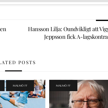
men
Hansson Lilja: Oundvikligt att Vi
Jeppsson fick A-lagskontra
LATED POSTS
,
MALMÖ FF
MALMÖ FF