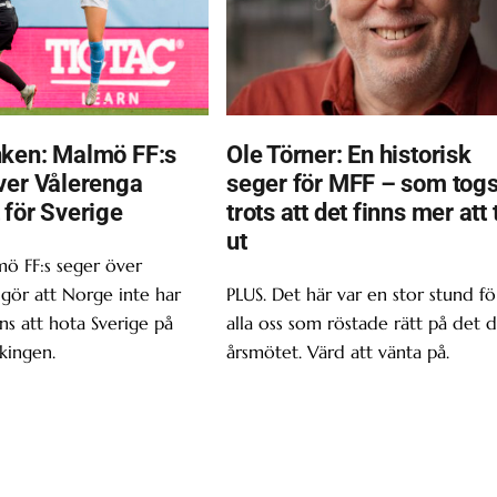
ken: Malmö FF:s
Ole Törner: En historisk
ver Vålerenga
seger för MFF – som tog
 för Sverige
trots att det finns mer att 
ut
ö FF:s seger över
gör att Norge inte har
PLUS. Det här var en stor stund fö
s att hota Sverige på
alla oss som röstade rätt på det d
kingen.
årsmötet. Värd att vänta på.