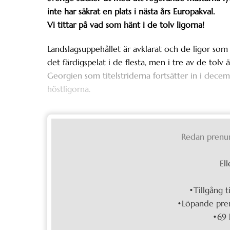
inte har säkrat en plats i nästa års Europakval.
Vi tittar på vad som hänt i de tolv ligorna!
Landslagsuppehållet är avklarat och de ligor som 
det färdigspelat i de flesta, men i tre av de tolv
Georgien som titelstriderna fortsätter in i dec
höstligorna.
Redan prenu
Ell
•Tillgång t
•Löpande pren
•69 