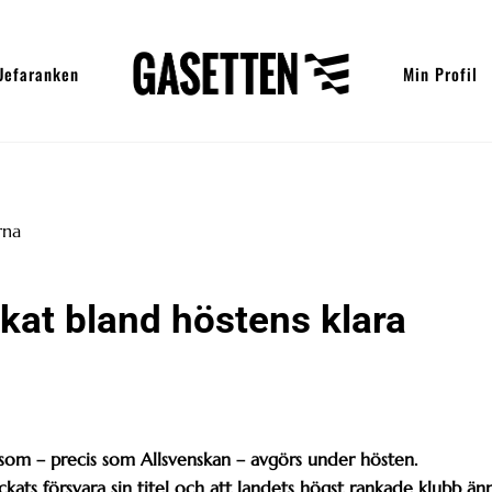
Uefaranken
Min Profil
kat bland höstens klara
r som – precis som Allsvenskan – avgörs under hösten.
kats försvara sin titel och att landets högst rankade klubb än