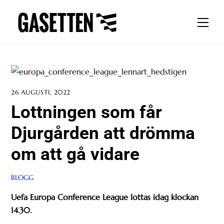
Skip
to
Men
content
26 AUGUSTI, 2022
Lottningen som får
Djurgården att drömma
om att gå vidare
BLOGG
Uefa Europa Conference League lottas idag klockan
14.30.