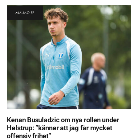
MALMÖ FF
Kenan Busuladzic om nya rollen under
Helstrup: ”känner att jag får mycket
offensiv frihet”