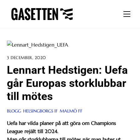
Skip
to
Men
content
3 DECEMBER, 2020
Lennart Hedstigen: Uefa
går Europas storklubbar
till mötes
BLOGG
,
HELSINGBORGS IF
,
MALMÖ FF
Uefa har vilda planer på att göra om Champions
League rejält till 2024.
Man går storklubbarna till mötes när man byter ut