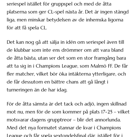
seriespel istället för gruppspel och med de åtta
platserna som ger CL-spel nästa år. Det är ingen stängd
liga, men minskar betydelsen av de inhemska ligorna
för att få spela CL.
Det kan nog gå att sälja in idén om seriespel även till
de klubbar som inte ens drömmer om att vara bland
de åtta bästa, utan ser det som en stor framgång bara
att ta sig in i Champions League, som Malmö FF. De får
fler matcher, vilket bör öka intäkterna ytterligare, och
de får dessutom en bättre chans att gå långt i
turneringen än de har idag.
För de åtta sämsta är det tack och adjö, ingen skillnad
mot nu, men för de som kommer på plats 17-25 – vilket
motsvarar dagens grupptreor – blir det annorlunda.
Med det nya formatet stannar de kvar i Champions
League och får spela sextondelsfinal där, istället för i