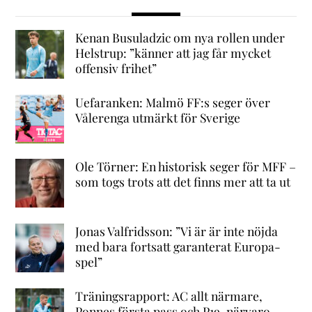
Kenan Busuladzic om nya rollen under
Helstrup: ”känner att jag får mycket
offensiv frihet”
Uefaranken: Malmö FF:s seger över
Vålerenga utmärkt för Sverige
Ole Törner: En historisk seger för MFF –
som togs trots att det finns mer att ta ut
Jonas Valfridsson: ”Vi är är inte nöjda
med bara fortsatt garanterat Europa-
spel”
Träningsrapport: AC allt närmare,
Ponnes första pass och P19-närvaro