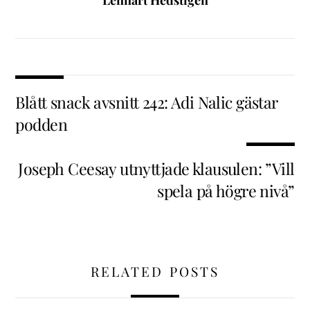
Lennart Hedstigen
Blått snack avsnitt 242: Adi Nalic gästar
podden
Joseph Ceesay utnyttjade klausulen: ”Vill
spela på högre nivå”
RELATED POSTS