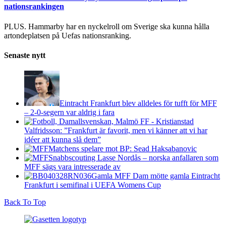
nationsrankingen
PLUS. Hammarby har en nyckelroll om Sverige ska kunna hålla
artondeplatsen på Uefas nationsranking.
Senaste nytt
Eintracht Frankfurt blev alldeles för tufft för MFF
– 2-0-segern var aldrig i fara
Valfridsson: ”Frankfurt är favorit, men vi känner att vi har
idéer att kunna slå dem”
Matchens spelare mot BP: Sead Haksabanovic
Snabbscouting Lasse Nordås – norska anfallaren som
MFF sägs vara intresserade av
Gamla MFF Dam mötte gamla Eintracht
Frankfurt i semifinal i UEFA Womens Cup
Back To Top