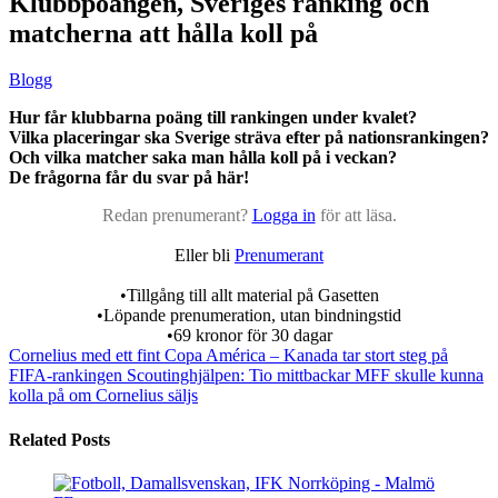
Klubbpoängen, Sveriges ranking och
matcherna att hålla koll på
Blogg
Hur får klubbarna poäng till rankingen under kvalet?
Vilka placeringar ska Sverige sträva efter på nationsrankingen?
Och vilka matcher saka man hålla koll på i veckan?
De frågorna får du svar på här!
Redan prenumerant?
Logga in
för att läsa.
Eller bli
Prenumerant
•Tillgång till allt material på Gasetten
•Löpande prenumeration, utan bindningstid
•69 kronor för 30 dagar
Cornelius med ett fint Copa América – Kanada tar stort steg på
FIFA-rankingen
Scoutinghjälpen: Tio mittbackar MFF skulle kunna
kolla på om Cornelius säljs
Related Posts