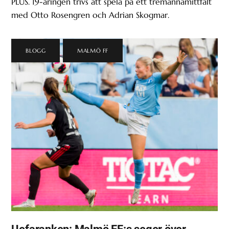
PLUS. 19-åringen trivs att spela på ett tremannamittfält
med Otto Rosengren och Adrian Skogmar.
BLOGG
,
MALMÖ FF
Uefaranken: Malmö FF:s seger över