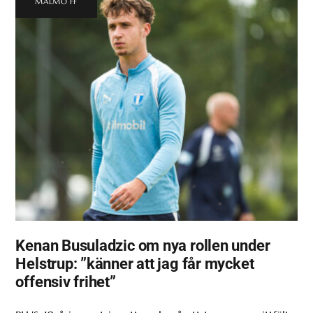
MALMÖ FF
Kenan Busuladzic om nya rollen under
Helstrup: ”känner att jag får mycket
offensiv frihet”