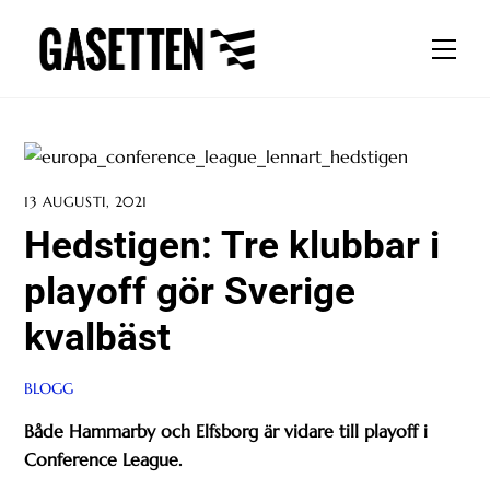
Skip
to
Men
content
13 AUGUSTI, 2021
Hedstigen: Tre klubbar i
playoff gör Sverige
kvalbäst
BLOGG
Både Hammarby och Elfsborg är vidare till playoff i
Conference League.