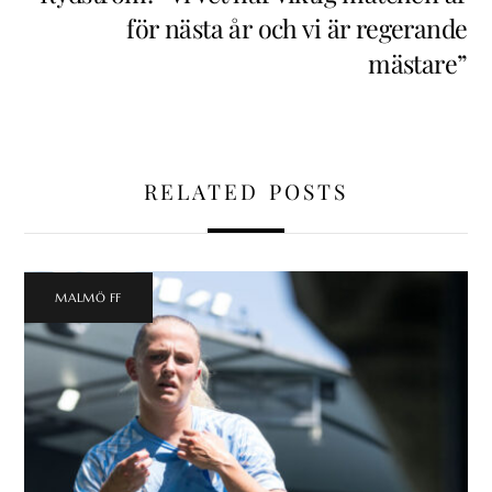
för nästa år och vi är regerande
mästare”
RELATED POSTS
MALMÖ FF