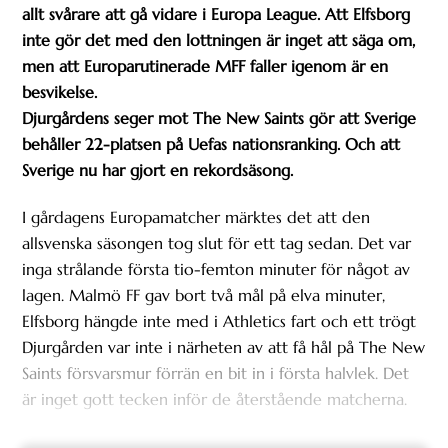
allt svårare att gå vidare i Europa League. Att Elfsborg
inte gör det med den lottningen är inget att säga om,
men att Europarutinerade MFF faller igenom är en
besvikelse.
Djurgårdens seger mot The New Saints gör att Sverige
behåller 22-platsen på Uefas nationsranking. Och att
Sverige nu har gjort en rekordsäsong.
I gårdagens Europamatcher märktes det att den
allsvenska säsongen tog slut för ett tag sedan. Det var
inga strålande första tio-femton minuter för något av
lagen. Malmö FF gav bort två mål på elva minuter,
Elfsborg hängde inte med i Athletics fart och ett trögt
Djurgården var inte i närheten av att få hål på The New
Saints försvarsmur förrän en bit in i första halvlek. Det
är inget gott tecken inför de återstående matcherna.