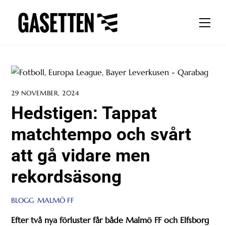
Skip
to
Men
content
29 NOVEMBER, 2024
Hedstigen: Tappat
matchtempo och svårt
att gå vidare men
rekordsäsong
BLOGG
,
MALMÖ FF
Efter två nya förluster får både Malmö FF och Elfsborg