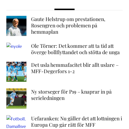
Gaute Helstrup om prestationen,
Rosengren och problemen på
hemmaplan
Ole Törner: Det kommer att ta tid att
överge bollflyttandet och stötta de unga
Det usla hemmafacitet blir allt uslare –
MFF-Degerfors 1-2
Ny storseger för P19 – knaprar in på
serieledningen
Uefaranken: Nu gäller det att lottningen i
Europa Cup går rätt för MFF