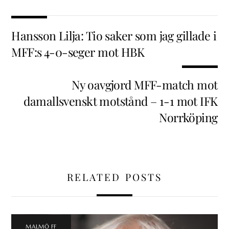
Hansson Lilja: Tio saker som jag gillade i
MFF:s 4-0-seger mot HBK
Ny oavgjord MFF-match mot
damallsvenskt motstånd – 1-1 mot IFK
Norrköping
RELATED POSTS
MALMÖ FF