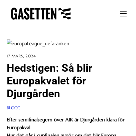
Skip
to
Men
content
17 MARS, 2024
Hedstigen: Så blir
Europakvalet för
Djurgården
BLOGG
Efter semifinalsegern över AIK är Djurgården klara för
Europakval.
Hur det går i cupfinalen avgör om det blir Europa