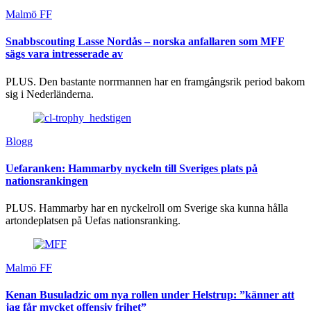
Malmö FF
Snabbscouting Lasse Nordås – norska anfallaren som MFF
sägs vara intresserade av
PLUS. Den bastante norrmannen har en framgångsrik period bakom
sig i Nederländerna.
Blogg
Uefaranken: Hammarby nyckeln till Sveriges plats på
nationsrankingen
PLUS. Hammarby har en nyckelroll om Sverige ska kunna hålla
artondeplatsen på Uefas nationsranking.
Malmö FF
Kenan Busuladzic om nya rollen under Helstrup: ”känner att
jag får mycket offensiv frihet”