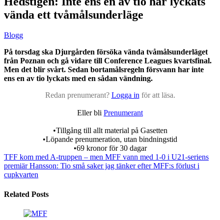
Hedstigen: Inte ens en av tio har lyckats
vända ett tvåmålsunderläge
Blogg
På torsdag ska Djurgården försöka vända tvåmålsunderläget
från Poznan och gå vidare till Conference Leagues kvartsfinal.
Men det blir svårt.
Sedan bortamålsregeln försvann har inte
ens en av tio lyckats med en sådan vändning.
Redan prenumerant?
Logga in
för att läsa.
Eller bli
Prenumerant
•Tillgång till allt material på Gasetten
•Löpande prenumeration, utan bindningstid
•69 kronor för 30 dagar
TFF kom med A-truppen – men MFF vann med 1-0 i U21-seriens
premiär
Hansson: Tio små saker jag tänker efter MFF:s förlust i
cupkvarten
Related Posts