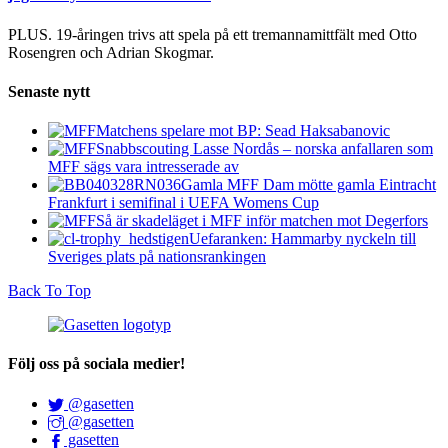
PLUS. 19-åringen trivs att spela på ett tremannamittfält med Otto
Rosengren och Adrian Skogmar.
Senaste nytt
Matchens spelare mot BP: Sead Haksabanovic
Snabbscouting Lasse Nordås – norska anfallaren som
MFF sägs vara intresserade av
Gamla MFF Dam mötte gamla Eintracht
Frankfurt i semifinal i UEFA Womens Cup
Så är skadeläget i MFF inför matchen mot Degerfors
Uefaranken: Hammarby nyckeln till
Sveriges plats på nationsrankingen
Back To Top
Följ oss på sociala medier!
@gasetten
@gasetten
gasetten