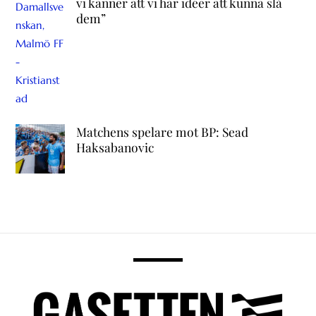
vi känner att vi har idéer att kunna slå
dem”
Matchens spelare mot BP: Sead
Haksabanovic