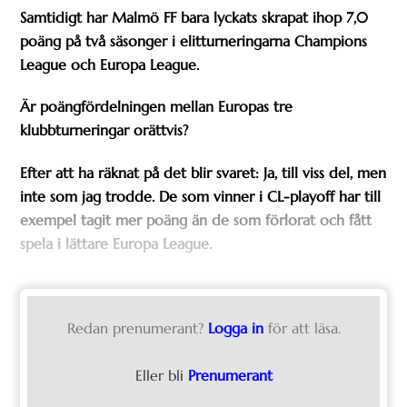
Samtidigt har Malmö FF bara lyckats skrapat ihop 7,0
poäng på två säsonger i elitturneringarna Champions
League och Europa League.
Är poängfördelningen mellan Europas tre
klubbturneringar orättvis?
Efter att ha räknat på det blir svaret: Ja, till viss del, men
inte som jag trodde. De som vinner i CL-playoff har till
exempel tagit mer poäng än de som förlorat och fått
spela i lättare Europa League.
Redan prenumerant?
Logga in
för att läsa.
Eller bli
Prenumerant