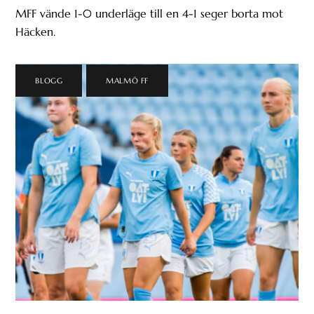
MFF vände 1-0 underläge till en 4-1 seger borta mot
Häcken.
BLOGG
,
MALMÖ FF