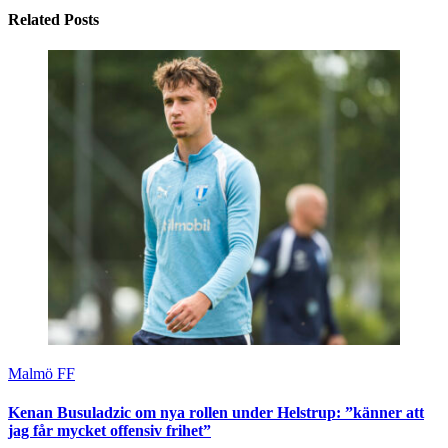
Related Posts
Malmö FF
Kenan Busuladzic om nya rollen under Helstrup: ”känner att
jag får mycket offensiv frihet”