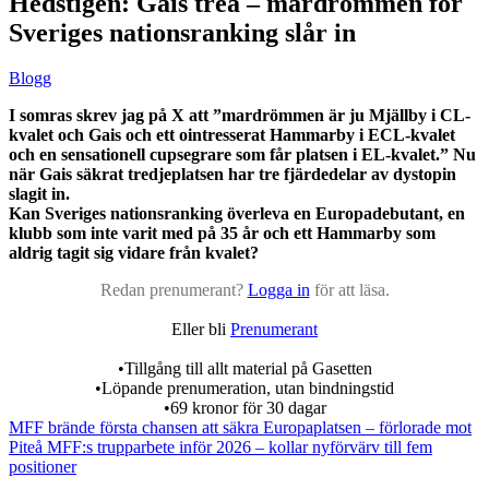
Hedstigen: Gais trea – mardrömmen för
Sveriges nationsranking slår in
Blogg
I somras skrev jag på X att ”mardrömmen är ju Mjällby i CL-
kvalet och Gais och ett ointresserat Hammarby i ECL-kvalet
och en sensationell cupsegrare som får platsen i EL-kvalet.”
Nu
när Gais säkrat tredjeplatsen har tre fjärdedelar av dystopin
slagit in.
Kan Sveriges nationsranking överleva en Europadebutant, en
klubb som inte varit med på 35 år och ett Hammarby som
aldrig tagit sig vidare från kvalet?
Redan prenumerant?
Logga in
för att läsa.
Eller bli
Prenumerant
•Tillgång till allt material på Gasetten
•Löpande prenumeration, utan bindningstid
•69 kronor för 30 dagar
MFF brände första chansen att säkra Europaplatsen – förlorade mot
Piteå
MFF:s trupparbete inför 2026 – kollar nyförvärv till fem
positioner