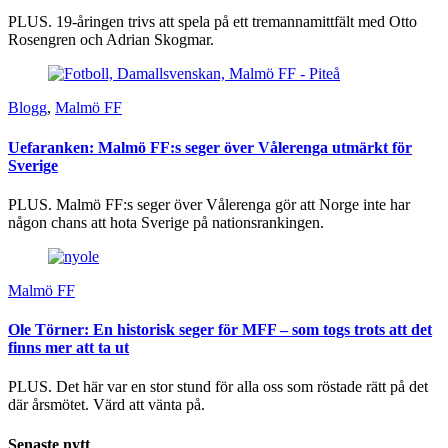
PLUS. 19-åringen trivs att spela på ett tremannamittfält med Otto
Rosengren och Adrian Skogmar.
Blogg
,
Malmö FF
Uefaranken: Malmö FF:s seger över Vålerenga utmärkt för
Sverige
PLUS. Malmö FF:s seger över Vålerenga gör att Norge inte har
någon chans att hota Sverige på nationsrankingen.
Malmö FF
Ole Törner: En historisk seger för MFF – som togs trots att det
finns mer att ta ut
PLUS. Det här var en stor stund för alla oss som röstade rätt på det
där årsmötet. Värd att vänta på.
Senaste nytt