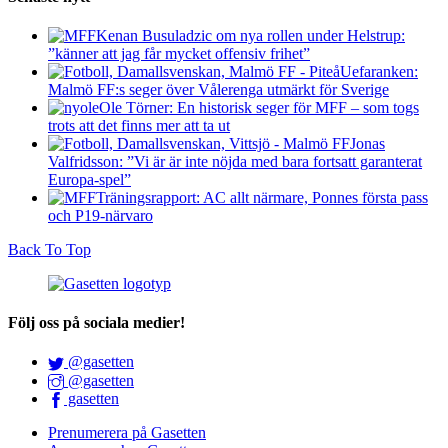
Kenan Busuladzic om nya rollen under Helstrup:
”känner att jag får mycket offensiv frihet”
Uefaranken:
Malmö FF:s seger över Vålerenga utmärkt för Sverige
Ole Törner: En historisk seger för MFF – som togs
trots att det finns mer att ta ut
Jonas
Valfridsson: ”Vi är är inte nöjda med bara fortsatt garanterat
Europa-spel”
Träningsrapport: AC allt närmare, Ponnes första pass
och P19-närvaro
Back To Top
Följ oss på sociala medier!
@gasetten
@gasetten
gasetten
Prenumerera på Gasetten