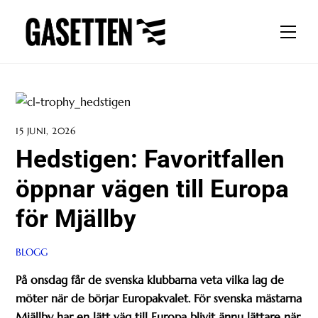
Skip
to
Men
content
15 JUNI, 2026
Hedstigen: Favoritfallen
öppnar vägen till Europa
för Mjällby
BLOGG
På onsdag får de svenska klubbarna veta vilka lag de
möter när de börjar Europakvalet.
För svenska mästarna
Mjällby har en lätt väg till Europa blivit ännu lättare när