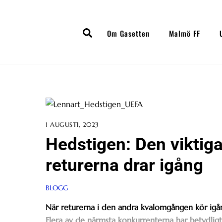
Skip
to
Search
content
Om Gasetten
Malmö FF
1 AUGUSTI, 2023
Hedstigen: Den viktiga
returerna drar igång
BLOGG
När returerna i den andra kvalomgången kör igång 
Flera av de närmsta konkurrenterna har betydligt 