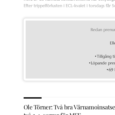
Efter trippelförlusten i ECL-kvalet i torsdags får
Redan prenu
Ell
•Tillgång t
•Löpande pren
•69 
Ole Törner: Två bra Värnamoinsatse