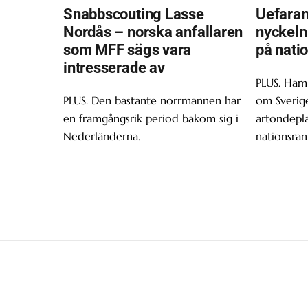
Snabbscouting Lasse
Uefara
Nordås – norska anfallaren
nyckeln 
som MFF sägs vara
på nati
intresserade av
PLUS. Ham
PLUS. Den bastante norrmannen har
om Sverige
en framgångsrik period bakom sig i
artondepl
Nederländerna.
nationsran