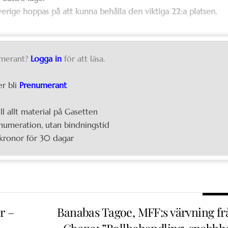
 Sverige hoppas på att kunna behålla den viktiga 22:a platsen.
merant?
Logga in
för att läsa.
er bli
Prenumerant
ill allt material på Gasetten
umeration, utan bindningstid
kronor för 30 dagar
r –
Banabas Tagoe, MFF:s värvning fr