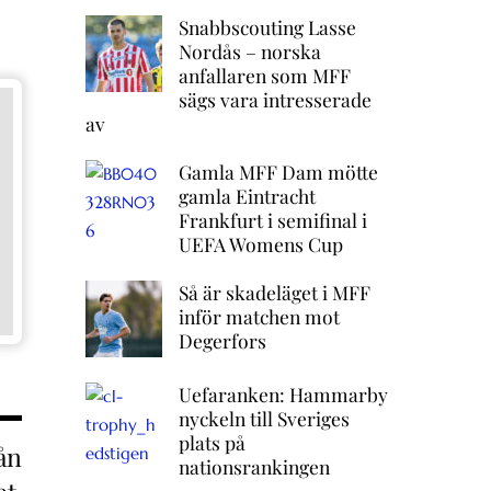
Snabbscouting Lasse
Nordås – norska
anfallaren som MFF
sägs vara intresserade
av
Gamla MFF Dam mötte
gamla Eintracht
Frankfurt i semifinal i
UEFA Womens Cup
Så är skadeläget i MFF
inför matchen mot
Degerfors
Uefaranken: Hammarby
nyckeln till Sveriges
plats på
ån
nationsrankingen