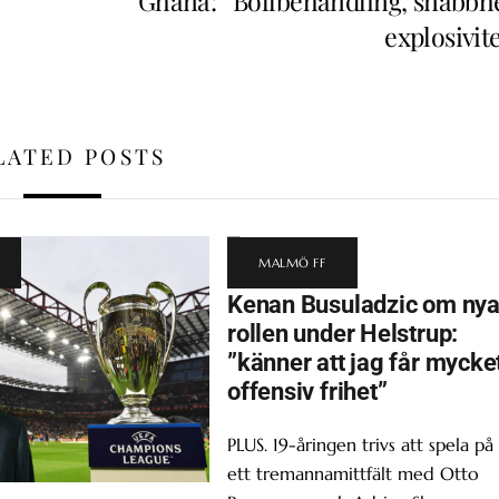
Ghana: ”Bollbehandling, snabbhe
explosivit
LATED POSTS
MALMÖ FF
Kenan Busuladzic om ny
rollen under Helstrup:
”känner att jag får mycke
offensiv frihet”
PLUS. 19-åringen trivs att spela på
ett tremannamittfält med Otto