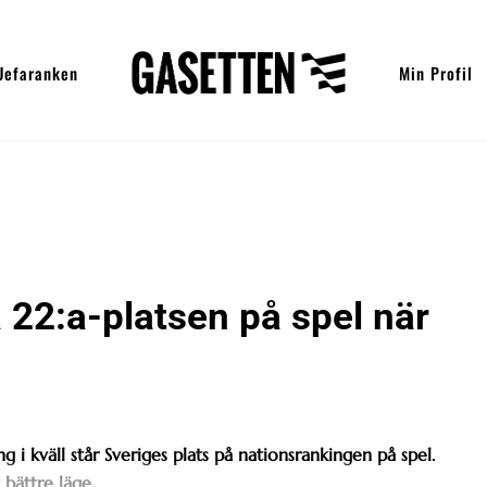
Uefaranken
Min Profil
 22:a-platsen på spel när
i kväll står Sveriges plats på nationsrankingen på spel.
bättre läge.