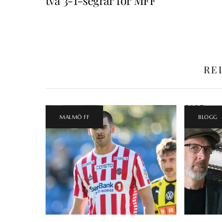
två 3-1-segrar för MFF
RE
MALMÖ FF
BLOGG