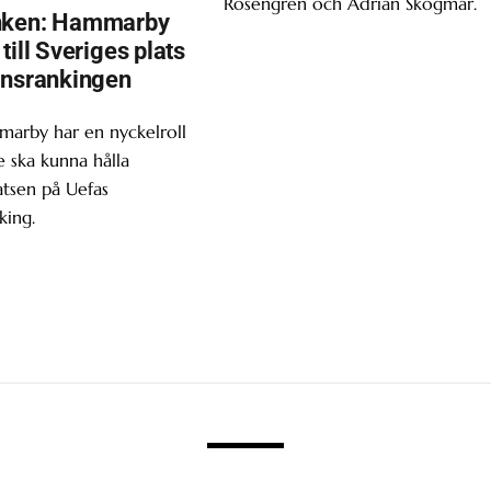
Rosengren och Adrian Skogmar.
nken: Hammarby
till Sveriges plats
onsrankingen
marby har en nyckelroll
 ska kunna hålla
atsen på Uefas
king.