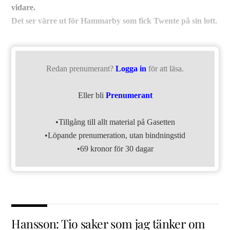
vidare.
Det ser värre ut för Hammarby som fick Twente på sin lott.
Redan prenumerant?
Logga in
för att läsa.
Eller bli
Prenumerant
•Tillgång till allt material på Gasetten
•Löpande prenumeration, utan bindningstid
•69 kronor för 30 dagar
Hansson: Tio saker som jag tänker om