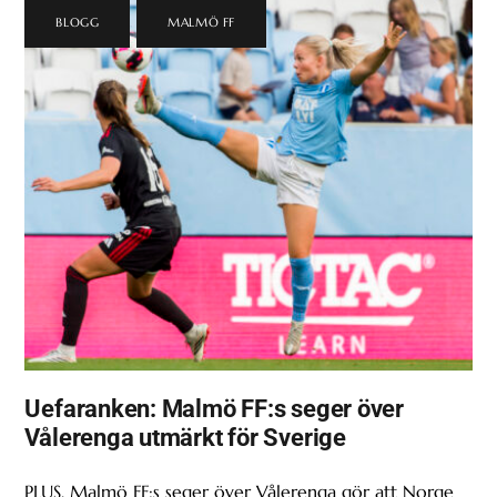
BLOGG
,
MALMÖ FF
Uefaranken: Malmö FF:s seger över
Vålerenga utmärkt för Sverige
PLUS. Malmö FF:s seger över Vålerenga gör att Norge