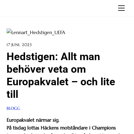
Skip
Men
to
content
17 JUNI, 2023
Hedstigen: Allt man
behöver veta om
Europakvalet – och lite
till
BLOGG
Europakvalet närmar sig.
På tisdag lottas Häckens motståndare i Champions