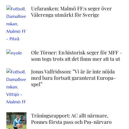
Uefaranken: Malmö FF:s seger över
Vålerenga utmärkt för Sverige
Ole Törner: En historisk seger för MFF –
som togs trots att det finns mer att ta ut
Jonas Valfridsson: ”Vi är är inte nöjda
med bara fortsatt garanterat Europa-
spel”
Träningsrapport: AC allt närmare,
Ponnes första pass och P19-närvaro