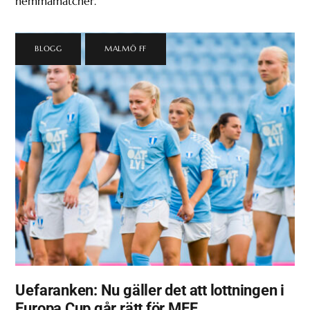
hemmamatcher.
BLOGG
,
MALMÖ FF
Uefaranken: Nu gäller det att lottningen i
Europa Cup går rätt för MFF