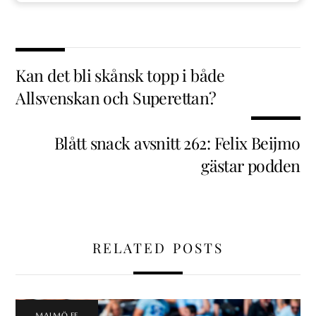
Kan det bli skånsk topp i både
Allsvenskan och Superettan?
Blått snack avsnitt 262: Felix Beijmo
gästar podden
RELATED POSTS
MALMÖ FF