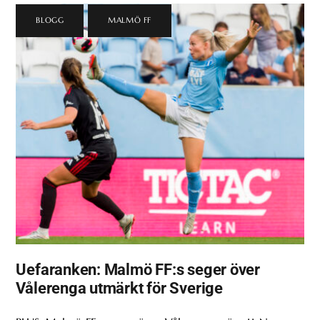
BLOGG
,
MALMÖ FF
Uefaranken: Malmö FF:s seger över
Vålerenga utmärkt för Sverige