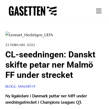
Skip
to
Men
content
22 FEBRUARI, 2022
CL-seedningen: Danskt
skifte petar ner Malmö
FF under strecket
BLOGG
,
MALMÖ FF
Ny ligaledare i Danmark puttar ner MFF under
seedningsstrecket i Champions Leagues Q3.