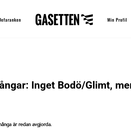
Uefaranken
Min Profil
ångar: Inget Bodö/Glimt, me
många är redan avgjorda.