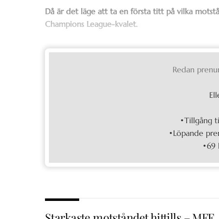
Då är det läge att ta en första titt på vilka m
Champions League-kvalet.
Redan prenu
Ell
•Tillgång t
•Löpande pren
•69 
Starkaste motståndet hittills – MFF