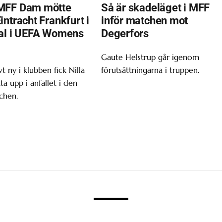
MFF Dam mötte
Så är skadeläget i MFF
ntracht Frankfurt i
inför matchen mot
al i UEFA Womens
Degerfors
Gaute Helstrup går igenom
t ny i klubben fick Nilla
förutsättningarna i truppen.
tta upp i anfallet i den
chen.