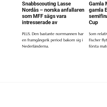
Snabbscouting Lasse
Gamla 
Nordås – norska anfallaren
gamla Ei
som MFF sägs vara
semifin
intresserade av
Cup
PLUS. Den bastante norrmannen har
Som relativ
en framgångsrik period bakom sig i
Fischer fly
Nederländerna.
första mat