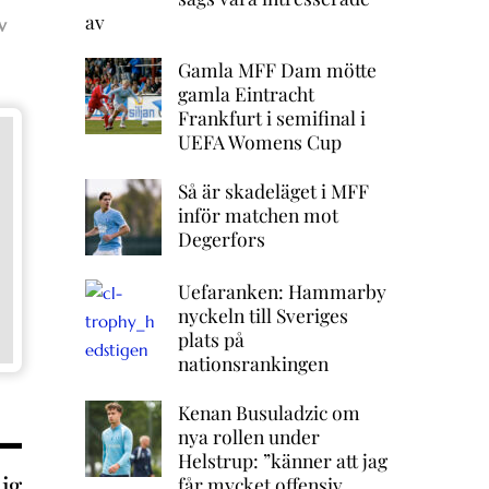
av
v
Gamla MFF Dam mötte
gamla Eintracht
Frankfurt i semifinal i
UEFA Womens Cup
Så är skadeläget i MFF
inför matchen mot
Degerfors
Uefaranken: Hammarby
nyckeln till Sveriges
plats på
nationsrankingen
Kenan Busuladzic om
nya rollen under
Helstrup: ”känner att jag
ig
får mycket offensiv