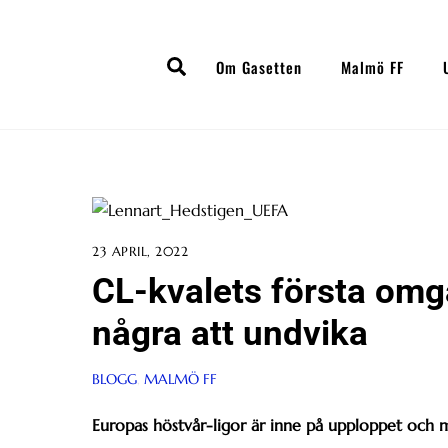
Skip
to
Search
content
Om Gasetten
Malmö FF
23 APRIL, 2022
CL-kvalets första omg
några att undvika
BLOGG
,
MALMÖ FF
Europas höstvår-ligor är inne på upploppet och 