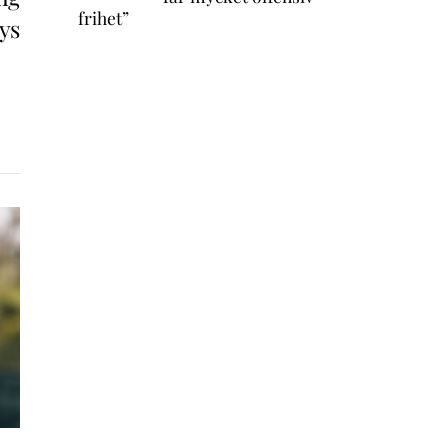
frihet”
ys