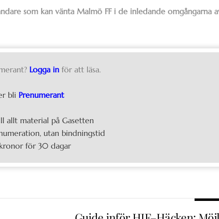
otståndare som kan vänta Malmö FF i de inledande omgångarna a
merant?
Logga in
för att läsa.
er bli
Prenumerant
ill allt material på Gasetten
umeration, utan bindningstid
kronor för 30 dagar
Guide inför HIF–Häcken: Möjl