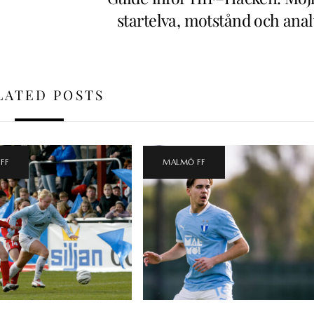
startelva, motstånd och anal
LATED POSTS
FF
MALMÖ FF