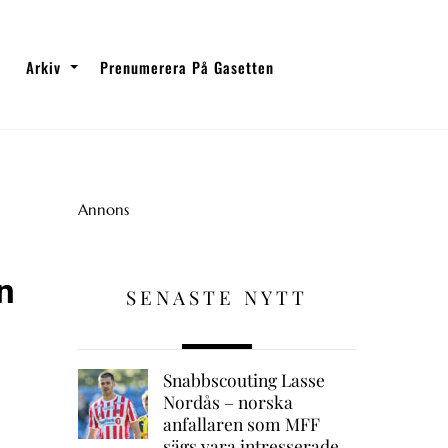
Arkiv
Prenumerera På Gasetten
Annons
n
SENASTE NYTT
Snabbscouting Lasse
Nordås – norska
anfallaren som MFF
sägs vara intresserade