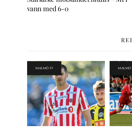
vann med 6-0
RE
MALMÖ FF
MALMÖ 