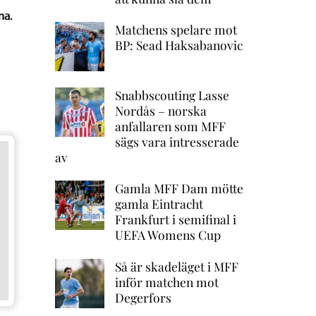
na.
Matchens spelare mot
BP: Sead Haksabanovic
Snabbscouting Lasse
Nordås – norska
anfallaren som MFF
sägs vara intresserade
av
Gamla MFF Dam mötte
gamla Eintracht
Frankfurt i semifinal i
UEFA Womens Cup
Så är skadeläget i MFF
inför matchen mot
Degerfors