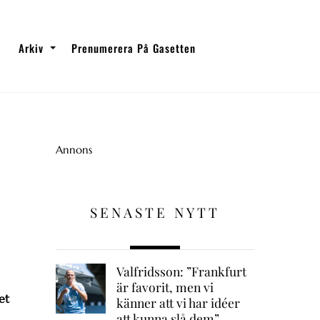
Arkiv
Prenumerera På Gasetten
Annons
SENASTE NYTT
Valfridsson: ”Frankfurt
är favorit, men vi
et
känner att vi har idéer
att kunna slå dem”