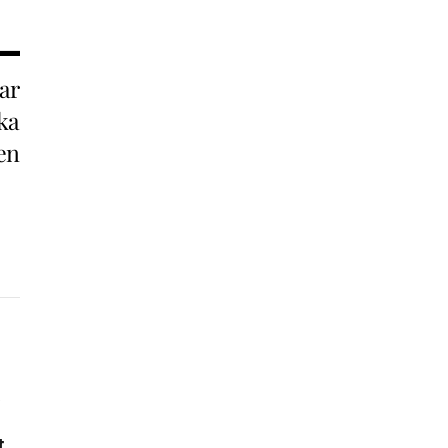
ar
ka
en
a
t