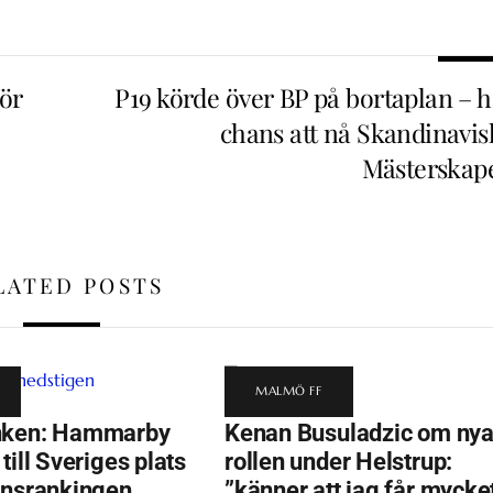
för
P19 körde över BP på bortaplan – h
chans att nå Skandinavis
Mästerskap
LATED POSTS
MALMÖ FF
nken: Hammarby
Kenan Busuladzic om ny
till Sveriges plats
rollen under Helstrup:
onsrankingen
”känner att jag får mycke