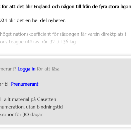
för att det blir England och någon till från de fyra stora ligor
24 blir det en hel del nyheter.
högst nationskoefficient för säsongen får varsin direktplats i
ns League utökas från 32 till 36 lag.
merant?
Logga in
för att läsa.
er bli
Prenumerant
ill allt material på Gasetten
umeration, utan bindningstid
kronor för 30 dagar