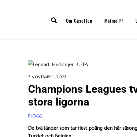
Skip
to
Search
content
Om Gasetten
Malmö FF
7 NOVEMBER, 2023
Champions Leagues två
stora ligorna
BLOGG
De två länder som tar flest poäng den här säsonge
Turkiet och Belgien.