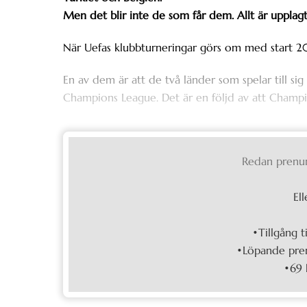
Men det blir inte de som får dem. Allt är upplagt 
När Uefas klubbturneringar görs om med start 20
En av dem är att de två länder som spelar till sig 
Champions League. Det är en följd av att Champio
Redan prenu
Ell
•Tillgång t
•Löpande pren
•69 