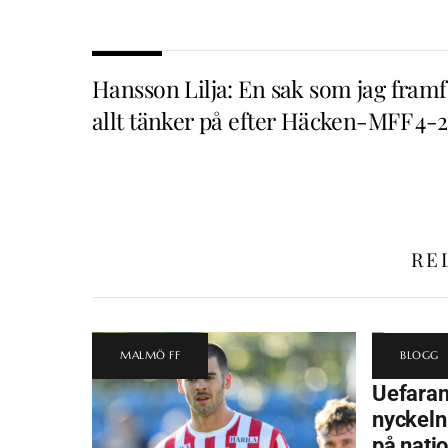
Hansson Lilja: En sak som jag fram
allt tänker på efter Häcken-MFF 4-2
RE
MALMÖ FF
BLOGG
Uefara
nyckeln 
på nati