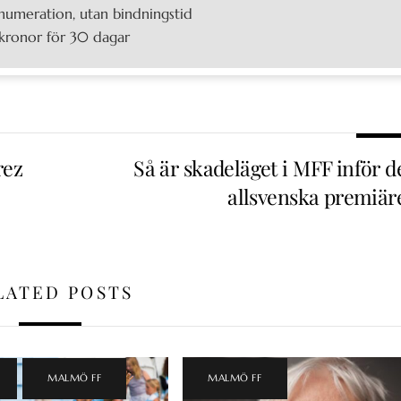
umeration, utan bindningstid
kronor för 30 dagar
rez
Så är skadeläget i MFF inför d
allsvenska premiär
LATED POSTS
,
MALMÖ FF
MALMÖ FF