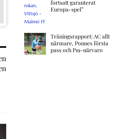
fortsatt garanterat
Europa-spel”
Träningsrapport: AC allt
närmare, Ponnes första
pass och P19-närvaro
en
en