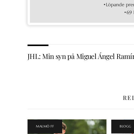
•Löpande pren
•69 
JHL: Min syn på Miguel Ángel Ramí
RE
MALMÖ FF
BLOGG