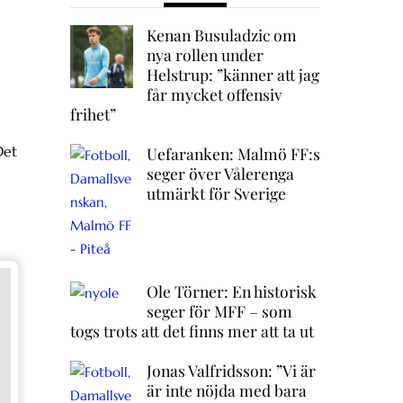
Kenan Busuladzic om
nya rollen under
Helstrup: ”känner att jag
får mycket offensiv
frihet”
Det
Uefaranken: Malmö FF:s
seger över Vålerenga
utmärkt för Sverige
Ole Törner: En historisk
seger för MFF – som
togs trots att det finns mer att ta ut
Jonas Valfridsson: ”Vi är
är inte nöjda med bara