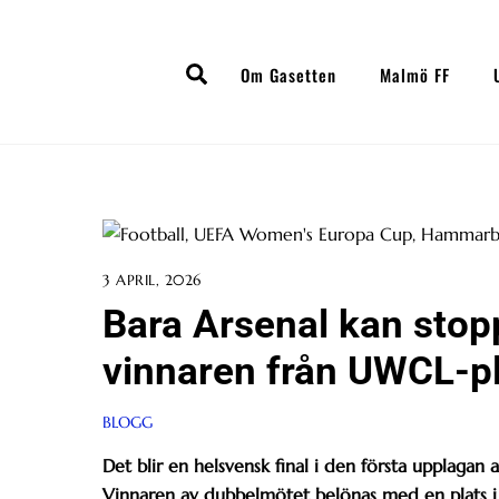
Skip
to
Search
content
Om Gasetten
Malmö FF
3 APRIL, 2026
Bara Arsenal kan sto
vinnaren från UWCL-p
BLOGG
Det blir en helsvensk final i den första upplaga
Vinnaren av dubbelmötet belönas med en plats i C