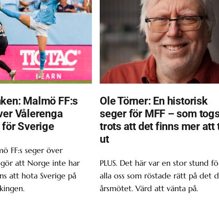
ken: Malmö FF:s
Ole Törner: En historisk
ver Vålerenga
seger för MFF – som tog
 för Sverige
trots att det finns mer att 
ut
ö FF:s seger över
gör att Norge inte har
PLUS. Det här var en stor stund fö
s att hota Sverige på
alla oss som röstade rätt på det d
kingen.
årsmötet. Värd att vänta på.