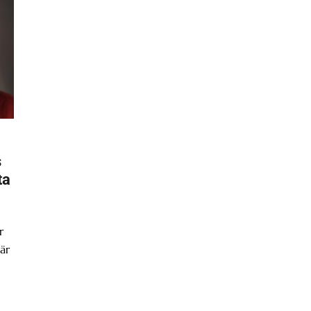
s
ta
r
är