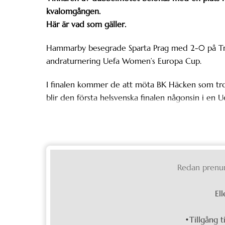
kvalomgången.
Här är vad som gäller.
Hammarby besegrade Sparta Prag med 2-0 på Tre A
andraturnering Uefa Women’s Europa Cup.
I finalen kommer de att möta BK Häcken som tro
blir den första helsvenska finalen någonsin i en U
Redan prenu
Ell
•Tillgång t