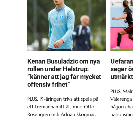
Kenan Busuladzic om nya
Uefaran
rollen under Helstrup:
seger ö
”känner att jag får mycket
utmärkt
offensiv frihet”
PLUS. Malm
PLUS. 19-åringen trivs att spela på
Vålerenga 
ett tremannamittfält med Otto
någon chan
Rosengren och Adrian Skogmar.
nationsran