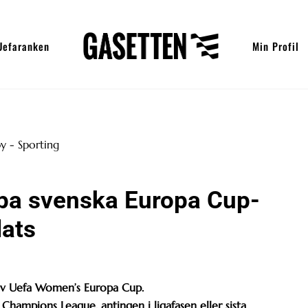
Uefaranken
Min Profil
ppa svenska Europa Cup-
lats
n av Uefa Women’s Europa Cup.
hampions League, antingen i ligafasen eller sista