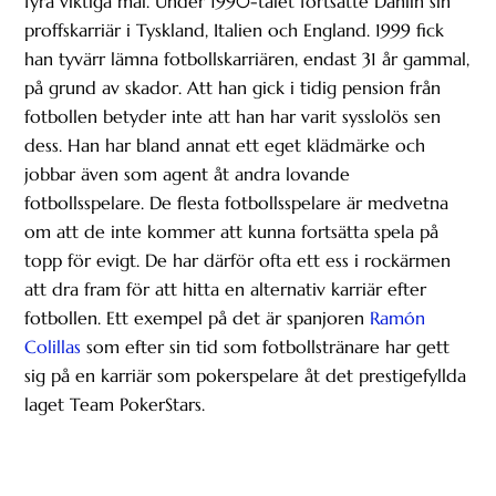
fyra viktiga mål. Under 1990-talet fortsatte Dahlin sin
proffskarriär i Tyskland, Italien och England. 1999 fick
han tyvärr lämna fotbollskarriären, endast 31 år gammal,
på grund av skador. Att han gick i tidig pension från
fotbollen betyder inte att han har varit sysslolös sen
dess. Han har bland annat ett eget klädmärke och
jobbar även som agent åt andra lovande
fotbollsspelare. De flesta fotbollsspelare är medvetna
om att de inte kommer att kunna fortsätta spela på
topp för evigt. De har därför ofta ett ess i rockärmen
att dra fram för att hitta en alternativ karriär efter
fotbollen. Ett exempel på det är spanjoren
Ramón
Colillas
som efter sin tid som fotbollstränare har gett
sig på en karriär som pokerspelare åt det prestigefyllda
laget Team PokerStars.