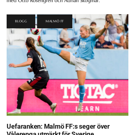
med Otto Rosengren och Adrian Skogmar.
BLOGG
,
MALMÖ FF
Uefaranken: Malmö FF:s seger över
Vålerenga utmärkt för Sverige