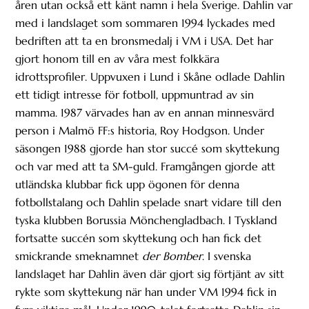
åren utan också ett känt namn i hela Sverige. Dahlin var
med i landslaget som sommaren 1994 lyckades med
bedriften att ta en bronsmedalj i VM i USA. Det har
gjort honom till en av våra mest folkkära
idrottsprofiler. Uppvuxen i Lund i Skåne odlade Dahlin
ett tidigt intresse för fotboll, uppmuntrad av sin
mamma. 1987 värvades han av en annan minnesvärd
person i Malmö FF:s historia, Roy Hodgson. Under
säsongen 1988 gjorde han stor succé som skyttekung
och var med att ta SM-guld. Framgången gjorde att
utländska klubbar fick upp ögonen för denna
fotbollstalang och Dahlin spelade snart vidare till den
tyska klubben Borussia Mönchengladbach. I Tyskland
fortsatte succén som skyttekung och han fick det
smickrande smeknamnet
der Bomber
. I svenska
landslaget har Dahlin även där gjort sig förtjänt av sitt
rykte som skyttekung när han under VM 1994 fick in