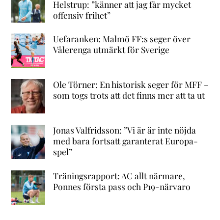
Helstrup: ”känner att jag får mycket
offensiv frihet”
Uefaranken: Malmö FF:s seger över
Vålerenga utmärkt för Sverige
Ole Törner: En historisk seger för MFF –
som togs trots att det finns mer att ta ut
Jonas Valfridsson: ”Vi är är inte nöjda
med bara fortsatt garanterat Europa-
spel”
Träningsrapport: AC allt närmare,
Ponnes första pass och P19-närvaro