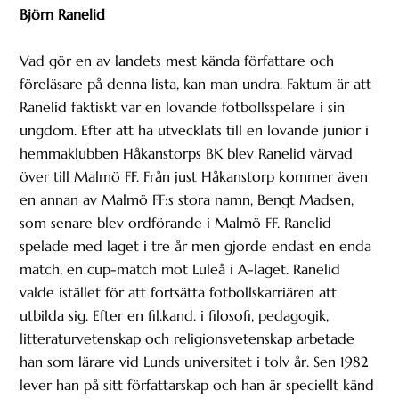
Björn Ranelid
Vad gör en av landets mest kända författare och
föreläsare på denna lista, kan man undra. Faktum är att
Ranelid faktiskt var en lovande fotbollsspelare i sin
ungdom. Efter att ha utvecklats till en lovande junior i
hemmaklubben Håkanstorps BK blev Ranelid värvad
över till Malmö FF. Från just Håkanstorp kommer även
en annan av Malmö FF:s stora namn, Bengt Madsen,
som senare blev ordförande i Malmö FF. Ranelid
spelade med laget i tre år men gjorde endast en enda
match, en cup-match mot Luleå i A-laget. Ranelid
valde istället för att fortsätta fotbollskarriären att
utbilda sig. Efter en fil.kand. i filosofi, pedagogik,
litteraturvetenskap och religionsvetenskap arbetade
han som lärare vid Lunds universitet i tolv år. Sen 1982
lever han på sitt författarskap och han är speciellt känd