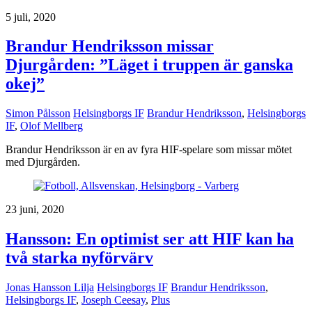
5 juli, 2020
Brandur Hendriksson missar
Djurgården: ”Läget i truppen är ganska
okej”
Simon Pålsson
Helsingborgs IF
Brandur Hendriksson
,
Helsingborgs
IF
,
Olof Mellberg
Brandur Hendriksson är en av fyra HIF-spelare som missar mötet
med Djurgården.
23 juni, 2020
Hansson: En optimist ser att HIF kan ha
två starka nyförvärv
Jonas Hansson Lilja
Helsingborgs IF
Brandur Hendriksson
,
Helsingborgs IF
,
Joseph Ceesay
,
Plus