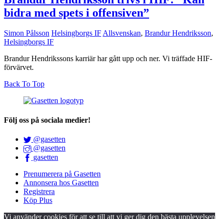
bidra med spets i offensiven”
Simon Pålsson
Helsingborgs IF
Allsvenskan
,
Brandur Hendriksson
,
Helsingborgs IF
Brandur Hendrikssons karriär har gått upp och ner. Vi träffade HIF-
förvärvet.
Back To Top
Följ oss på sociala medier!
@gasetten
@gasetten
gasetten
Prenumerera på Gasetten
Annonsera hos Gasetten
Registrera
Köp Plus
Vi använder cookies för att se till att vi ger dig den bästa upplevelsen