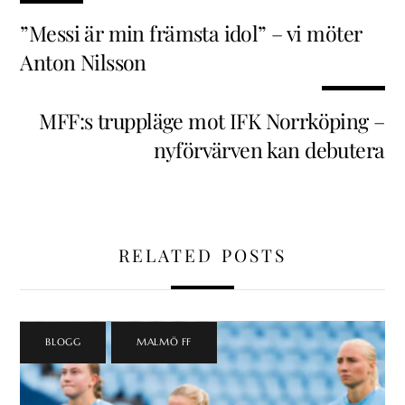
”Messi är min främsta idol” – vi möter
Anton Nilsson
MFF:s truppläge mot IFK Norrköping –
nyförvärven kan debutera
RELATED POSTS
BLOGG
,
MALMÖ FF