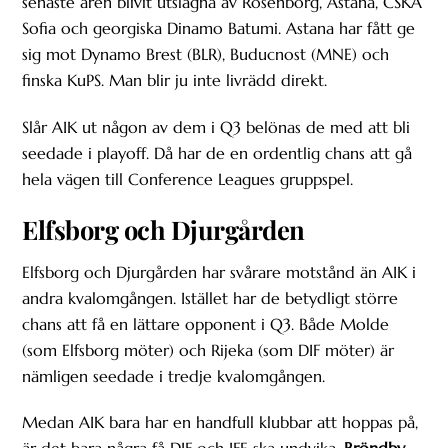
senaste åren blivit utslagna av Rosenborg, Astana, CSKA
Sofia och georgiska Dinamo Batumi. Astana har fått ge
sig mot Dynamo Brest (BLR), Buducnost (MNE) och
finska KuPS. Man blir ju inte livrädd direkt.
Slår AIK ut någon av dem i Q3 belönas de med att bli
seedade i playoff. Då har de en ordentlig chans att gå
hela vägen till Conference Leagues gruppspel.
Elfsborg och Djurgården
Elfsborg och Djurgården har svårare motstånd än AIK i
andra kvalomgången. Istället har de betydligt större
chans att få en lättare opponent i Q3. Både Molde
(som Elfsborg möter) och Rijeka (som DIF möter) är
nämligen seedade i tredje kvalomgången.
Medan AIK bara har en handfull klubbar att hoppas på,