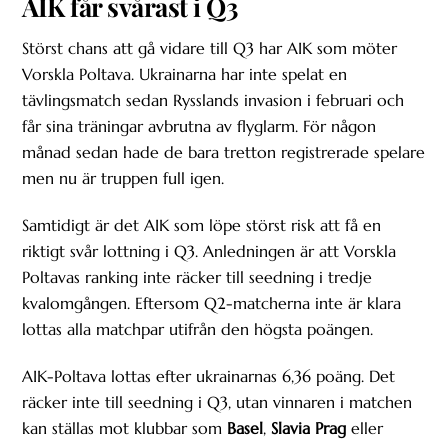
AIK får svårast i Q3
Störst chans att gå vidare till Q3 har AIK som möter
Vorskla Poltava. Ukrainarna har inte spelat en
tävlingsmatch sedan Rysslands invasion i februari och
får sina träningar avbrutna av flyglarm. För någon
månad sedan hade de bara tretton registrerade spelare
men nu är truppen full igen.
Samtidigt är det AIK som löpe störst risk att få en
riktigt svår lottning i Q3. Anledningen är att Vorskla
Poltavas ranking inte räcker till seedning i tredje
kvalomgången. Eftersom Q2-matcherna inte är klara
lottas alla matchpar utifrån den högsta poängen.
AIK-Poltava lottas efter ukrainarnas 6,36 poäng. Det
räcker inte till seedning i Q3, utan vinnaren i matchen
kan ställas mot klubbar som
Basel
,
Slavia Prag
eller