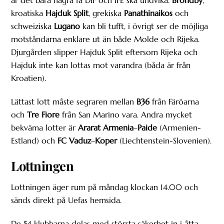
är det bara några få DIF och IFE ska undvika.
Bröndby
,
kroatiska
Hajduk Split
, grekiska
Panathinaikos
och
schweiziska
Lugano
kan bli tufft, i övrigt ser de möjliga
motståndarna enklare ut än både Molde och Rijeka.
Djurgården slipper Hajduk Split eftersom Rijeka och
Hajduk inte kan lottas mot varandra (båda är från
Kroatien).
Lättast lott måste segraren mellan
B36
från Färöarna
och
Tre Fiore
från San Marino vara. Andra mycket
bekväma lotter är
Ararat Armenia
–
Paide
(Armenien-
Estland) och
FC Vaduz
–
Koper
(Liechtenstein-Slovenien).
Lottningen
Lottningen äger rum på måndag klockan 14.00 och
sänds direkt på Uefas hemsida.
De 54 klubbarna delas med största säkerhet in i åtta