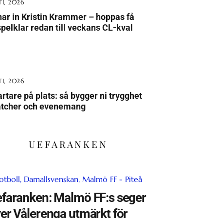
I, 2026
ar in Kristin Krammer – hoppas få
pelklar redan till veckans CL-kval
I, 2026
artare på plats: så bygger ni trygghet
atcher och evenemang
UEFARANKEN
faranken: Malmö FF:s seger
er Vålerenga utmärkt för