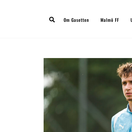
Skip
to
Search
content
Om Gasetten
Malmö FF