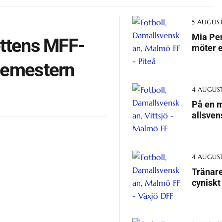
5 AUGUST
Mia Per
ettens MFF-
möter e
 semestern
4 AUGUST
På en m
allsven
4 AUGUST
Tränare
cynisk