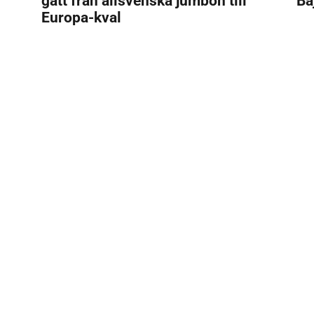
gått från allsvenska jumbon till
Ba
Europa-kval