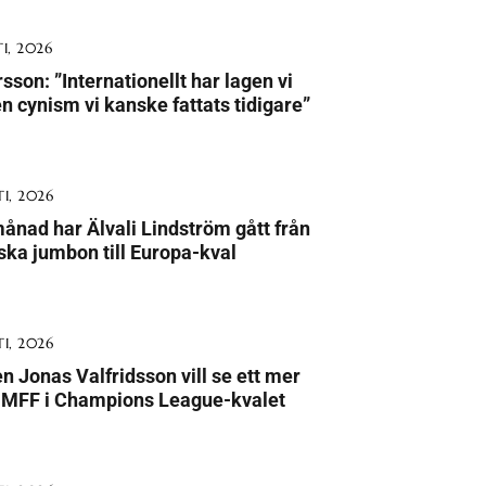
I, 2026
sson: ”Internationellt har lagen vi
n cynism vi kanske fattats tidigare”
I, 2026
ånad har Älvali Lindström gått från
ska jumbon till Europa-kval
I, 2026
n Jonas Valfridsson vill se ett mer
t MFF i Champions League-kvalet