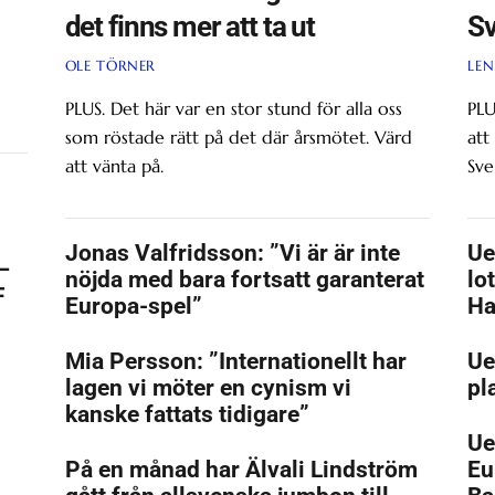
det finns mer att ta ut
Sv
OLE TÖRNER
LEN
PLUS. Det här var en stor stund för alla oss
PLU
som röstade rätt på det där årsmötet. Värd
att
att vänta på.
Sve
Jonas Valfridsson: ”Vi är är inte
Ue
–
nöjda med bara fortsatt garanterat
lo
F
Europa-spel”
H
Mia Persson: ”Internationellt har
Ue
lagen vi möter en cynism vi
pl
kanske fattats tidigare”
Ue
På en månad har Älvali Lindström
Eu