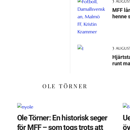
3 AUGUST
MFF lån
henne s
3 AUGUST
Hjärtst
runt m
OLE TÖRNER
Ole Törner: En historisk seger
Ue
för MFF – som togs trots att
öv