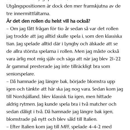
Utgångspositionen är dock den mer framskjutna av de
tre innermittfältarna.
Är det den rollen du helst vill ha också?
– Om jag fått frågan för tio år sedan så var det rollen
jag trodde att jag alltid skulle spela i, som den klassiska
tian. Jag spelade alltid där i Lyngby och älskade att se
de allra största spelarna i rollen. Men jag måste också
vara ärlig mot mig själv och säga att när jag blev 21-22
år gammal presterade jag inte tillräckligt bra som
seniorspelare.
– Då hamnade jag längre bak, började blomstra upp
igen och tänkte att här ska jag nog vara. Sedan kom jag
till Nordsjälland. blev klassisk tia igen, men hittade
aldrig rytmen. Jag kunde spela bra i två matcher och
sedan dåligt i två. Då hamnade jag längre bak igen,
blomstrade på nytt och blev såld till Italien.
– Efter Italien kom jag till MFF, spelade 4-4-2 med