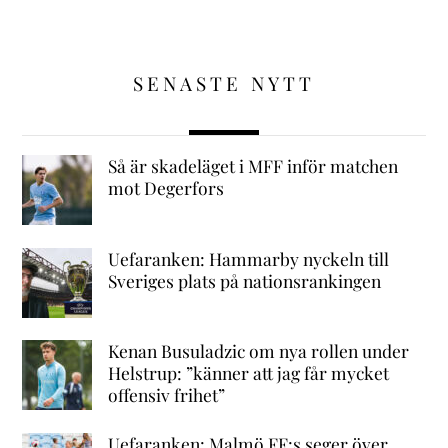
SENASTE NYTT
Så är skadeläget i MFF inför matchen
mot Degerfors
Uefaranken: Hammarby nyckeln till
Sveriges plats på nationsrankingen
Kenan Busuladzic om nya rollen under
Helstrup: ”känner att jag får mycket
offensiv frihet”
Uefaranken: Malmö FF:s seger över