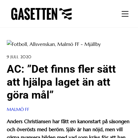
Skip
to
Men
content
9 JULI, 2020
AC: ”Det finns fler sätt
att hjälpa laget än att
göra mål”
MALMÖ FF
Anders Christiansen har fått en kanonstart på säsongen
och överösts med beröm. Själv är han nöjd, men vill
gärna nyansera bilden med vad som krävs för att han