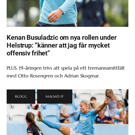
Kenan Busuladzic om nya rollen under
Helstrup: ”känner att jag får mycket
offensiv frihet”
PLUS. 19-åringen trivs att spela på ett tremannamittfält
med Otto Rosengren och Adrian Skogmar.
BLOGG
,
MALMÖ FF